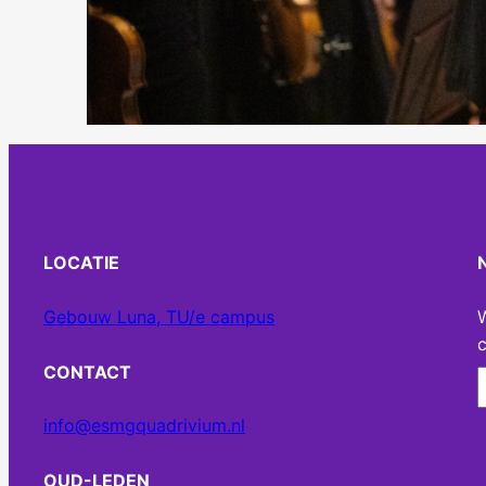
LOCATIE
Gebouw Luna, TU/e campus
c
CONTACT
info@esmgquadrivium.nl
OUD-LEDEN