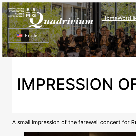
Ga
naar
Home
Word li
de
inhoud
English
IMPRESSION OF
A small impression of the farewell concert for 