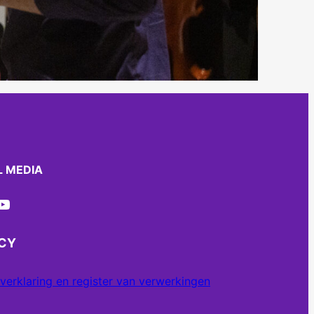
L MEDIA
ube
ACY
verklaring en register van verwerkingen