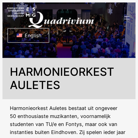
Ga
naar
de
inhoud
English
HARMONIEORKEST
AULETES
Harmonieorkest Auletes bestaat uit ongeveer
50 enthousiaste muzikanten, voornamelijk
studenten van TU/e en Fontys, maar ook van
instanties buiten Eindhoven. Zij spelen ieder jaar