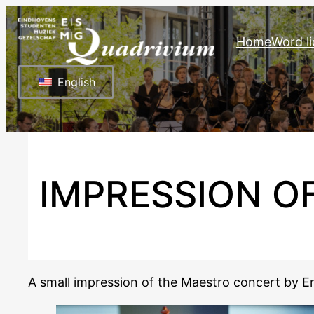
Ga
naar
Home
Word li
de
inhoud
English
IMPRESSION O
A small impression of the Maestro concert by 