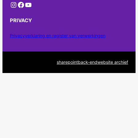
Instagram
Facebook
YouTube
PRIVACY
Privacyverklaring en register van verwerkingen
sharepoint
back-end
website archief