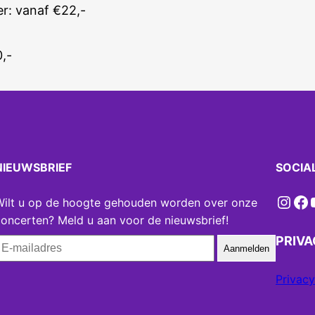
er: vanaf €22,-
0,-
NIEUWSBRIEF
SOCIA
Instagram
Facebook
YouT
Wilt u op de hoogte gehouden worden over onze
oncerten? Meld u aan voor de nieuwsbrief!
PRIV
Aanmelden
Privacy