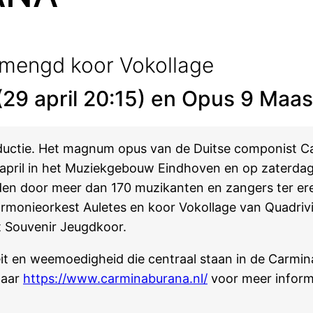
mengd koor Vokollage
9 april 20:15) en Opus 9 Maast
oductie. Het magnum opus van de Duitse componist Ca
april in het Muziekgebouw Eindhoven en op zaterdaga
rden door meer dan 170 muzikanten en zangers ter ere
rmonieorkest Auletes en koor Vokollage van Quadri
t Souvenir Jeugdkoor.
eit en weemoedigheid die centraal staan in de Carmi
naar
https://www.carminaburana.nl/
voor meer inform