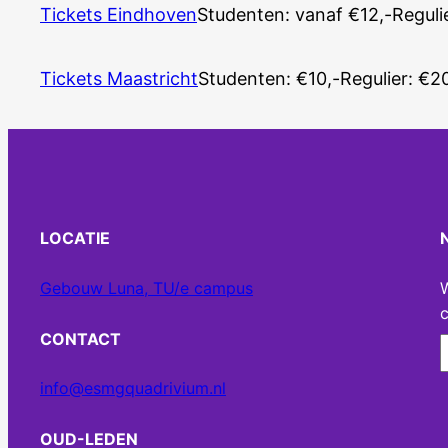
Tickets Eindhoven
Studenten: vanaf €12,-
Reguli
Tickets Maastricht
Studenten: €10,-
Regulier: €2
LOCATIE
Gebouw Luna, TU/e campus
c
CONTACT
info@esmgquadrivium.nl
OUD-LEDEN