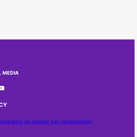
L MEDIA
ube
ACY
verklaring en register van verwerkingen