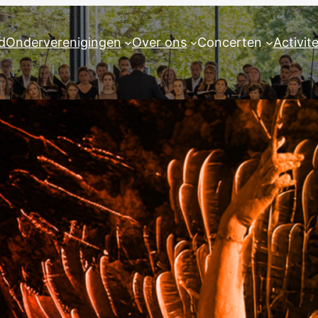
d
Onderverenigingen
Over ons
Concerten
Activit