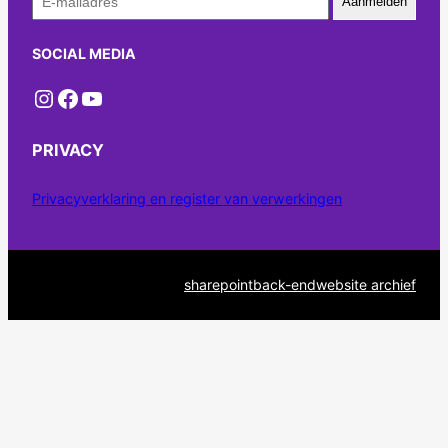
Aanmelden
SOCIAL MEDIA
Instagram
Facebook
YouTube
PRIVACY
Privacyverklaring en register van verwerkingen
sharepoint
back-end
website archief