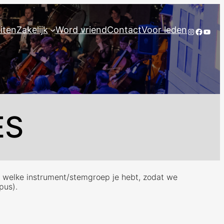
eiten
Zakelijk
Word vriend
Contact
Voor leden
Instagram
Facebo
YouT
ES
en welke instrument/stemgroep je hebt, zodat we
pus).