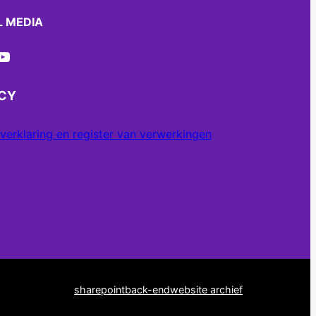
L MEDIA
ube
ACY
verklaring en register van verwerkingen
sharepoint
back-end
website archief