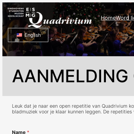
Ga
naar
Home
Word li
de
inhoud
English
AANMELDING 
Leuk dat je naar een open repetitie van Quadrivium ko
bladmuziek voor je klaar kunnen leggen. De repetities
Name
*