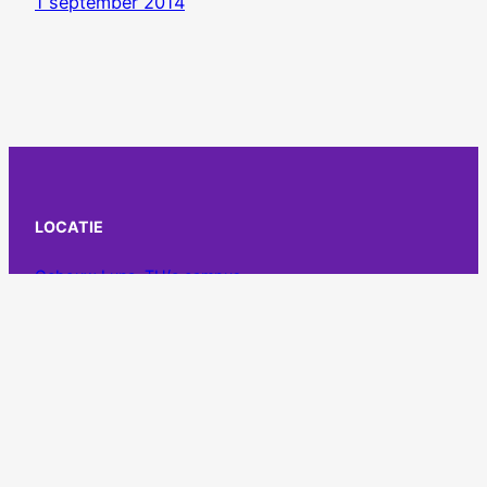
1 september 2014
LOCATIE
Gebouw Luna, TU/e campus
CONTACT
info@esmgquadrivium.nl
OUD-LEDEN
Stichting exQuus