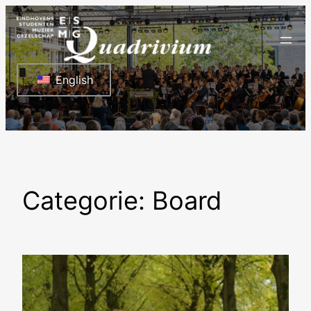
Ga
naar
de
inhoud
English
Categorie:
Board