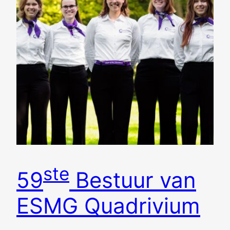
ste
59
Bestuur van
ESMG Quadrivium