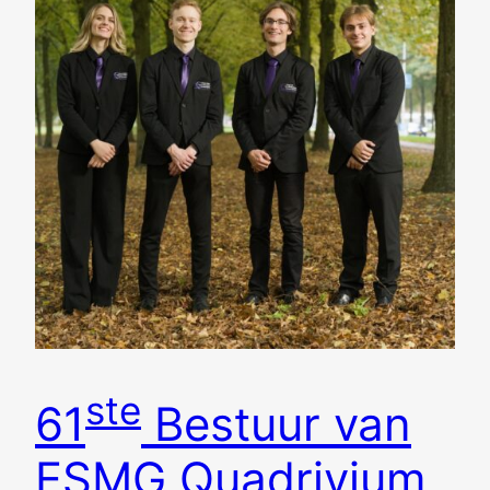
ste
61
Bestuur van
ESMG Quadrivium