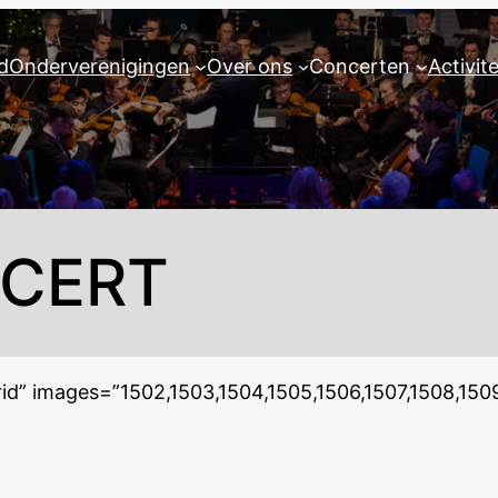
d
Onderverenigingen
Over ons
Concerten
Activit
NCERT
id” images=”1502,1503,1504,1505,1506,1507,1508,150