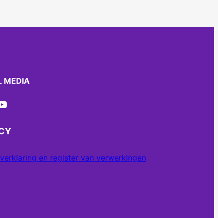
L MEDIA
ube
ACY
verklaring en register van verwerkingen