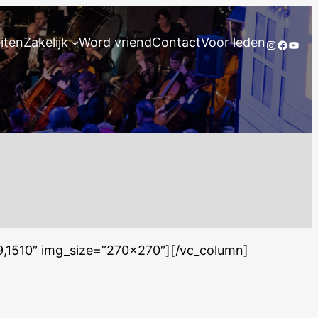
eiten
Zakelijk
Word vriend
Contact
Voor leden
Instagram
Facebo
YouT
9,1510″ img_size=”270×270″][/vc_column]