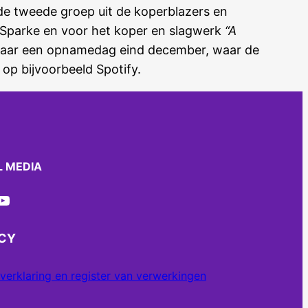
 de tweede groep uit de koperblazers en
 Sparke en voor het koper en slagwerk
“A
naar een opnamedag eind december, waar de
op bijvoorbeeld Spotify.
L MEDIA
ube
ACY
verklaring en register van verwerkingen