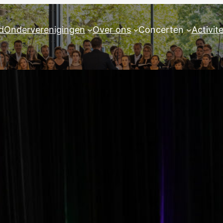
d
Onderverenigingen
Over ons
Concerten
Activit