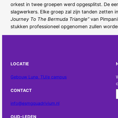
orkest in twee groepen werd opgesplitst. De eer
slagwerkers. Elke groep zal zijn tanden zetten in
Journey To The Bermuda Triangle”
van Pimpani
stukken professioneel opgenomen zullen worden. 
LOCATIE
Gebouw Luna, TU/e campus
c
CONTACT
info@esmgquadrivium.nl
OUD-LEDEN