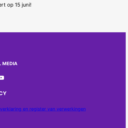
rt op 15 juni!
L MEDIA
ube
ACY
verklaring en register van verwerkingen