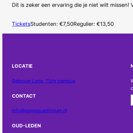
Dit is zeker een ervaring die je niet wilt missen!
Tickets
Studenten: €7,50
Regulier: €13,50
LOCATIE
Gebouw Luna, TU/e campus
c
CONTACT
info@esmgquadrivium.nl
OUD-LEDEN