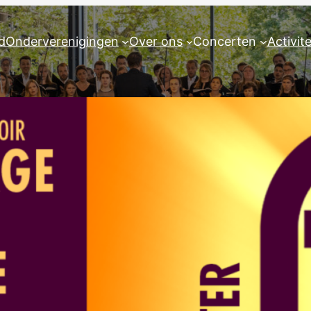
d
Onderverenigingen
Over ons
Concerten
Activit